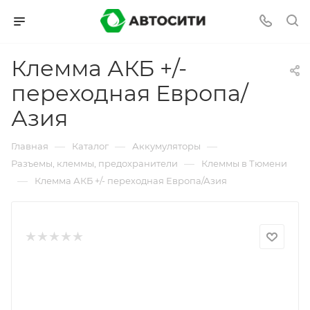
Клемма АКБ +/-
переходная Европа/
Азия
—
—
—
Главная
Каталог
Аккумуляторы
—
Разъемы, клеммы, предохранители
Клеммы в Тюмени
—
Клемма АКБ +/- переходная Европа/Азия