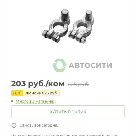
203
руб.
/ком
225
руб.
-
10
%
Экономия
23
руб.
Много
в 3 магазинах
КУПИТЬ В 1 КЛИК
Самовывоз сегодня.
Цена действительна только при онлайн заказе и может