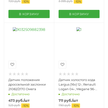
720
руб.
3 395
руб.
-
10
%
-
10
%
В КОРЗИНУ
В КОРЗИНУ
Датчик положения
Датчик холостого хода
дроссельной заслонки
Largus (16v) 12-; Renault
21082/2170 Омега
Logan 04-, Megane 96-
(16v) Siemens
Достаточно
Достаточно
473
руб.
/шт
711
руб.
/шт
525
руб.
790
руб.
-
10
%
-
10
%