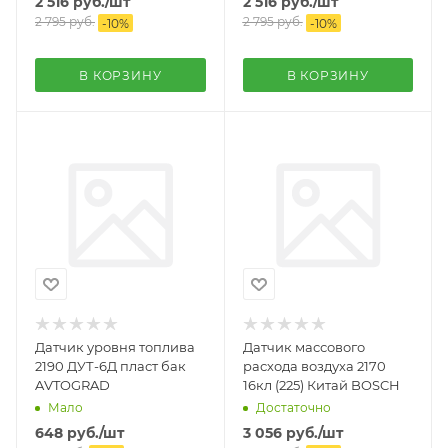
2 516
руб.
/шт
2 516
руб.
/шт
2 795
руб.
2 795
руб.
-
10
%
-
10
%
В КОРЗИНУ
В КОРЗИНУ
Датчик уровня топлива
Датчик массового
2190 ДУТ-6Д пласт бак
расхода воздуха 2170
AVTOGRAD
16кл (225) Китай BOSCH
Мало
Достаточно
648
руб.
/шт
3 056
руб.
/шт