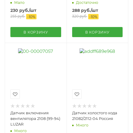
Мало
Достаточно
230
руб.
/шт
288
руб.
/шт
255
руб.
320
руб.
-
10
%
-
10
%
В КОРЗИНУ
В КОРЗИНУ
Датчик включения
Датчик холостого хода
вентилятора 2108 (99-94)
21082/2112-04 Россия
LUZAR
Много
Много