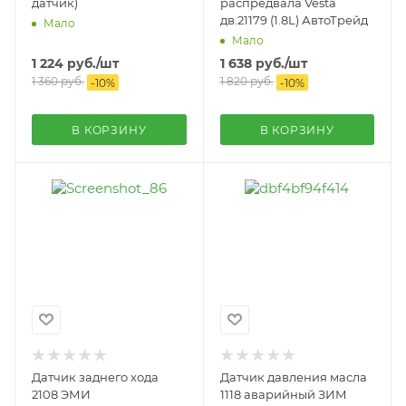
датчик)
распредвала Vesta
дв.21179 (1.8L) АвтоТрейд
Мало
Мало
1 224
руб.
/шт
1 638
руб.
/шт
1 360
руб.
1 820
руб.
-
10
%
-
10
%
В КОРЗИНУ
В КОРЗИНУ
Датчик заднего хода
Датчик давления масла
2108 ЭМИ
1118 аварийный ЗИМ