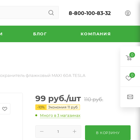
8-800-100-83-32
И
БЛОГ
КОМПАНИЯ
0
охранитель флажковый MAXI 60А TESLA
0
99
руб.
/шт
110
руб.
-
10
%
Экономия
11
руб.
Много
в 3 магазинах
В КОРЗИНУ