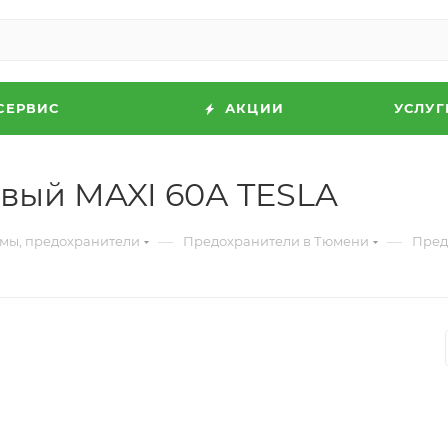
СЕРВИС
АКЦИИ
УСЛУГ
вый MAXI 60А TESLA
—
—
ммы, предохранители
Предохранители в Тюмени
Пред