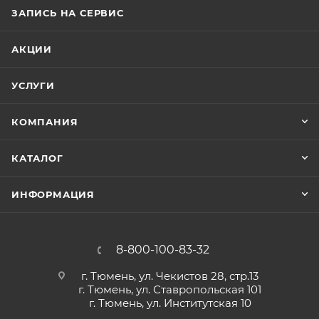
повреждений. Малый вес и габариты облегчают
ЗАПИСЬ НА СЕРВИС
транспортировку и хранение.
АКЦИИ
Технические характеристики PATRIOT BCT-10 Boоst
Для аккумуляторов напряжением, В 12
УСЛУГИ
Напряжение питания, В 220
Max ток зарядки, А 8
КОМПАНИЯ
Режим Boost есть
Вес, кг 4.3
КАТАЛОГ
Min емкость аккумулятора, Ач 20
Max емкость аккумулятора, Ач 100
ИНФОРМАЦИЯ
8-800-100-83-32
г. Тюмень, ул. Чекистов 28, стр.13
г. Тюмень, ул. Ставропольская 101
г. Тюмень, ул. Институтская 10