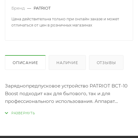
Бренд
—
PATRIOT
Цена действительна только при онлайн заказе и может
отличаться от цен в розничных магазинах
ОПИСАНИЕ
НАЛИЧИЕ
ОТЗЫВЫ
Заряднопредпусковое устройство PATRIOT BCT-10
Boоst подходит как для бытового, так и для
профессионального использования. Аппарат
дополнен функцией Boost, которая позволяет в
более короткие сроки зарядить аккумулятор
повышенным током. Прочный корпус предохраняет
все внутренние узлы от нежелательных