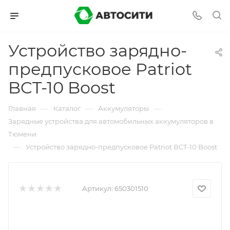
Устройство зарядно-
предпусковое Patriot
BCT-10 Boost
—
—
—
Главная
Каталог
Аккумуляторы
Зарядные устройства для автомобильных аккумуляторов в
Тюмени
—
Устройство зарядно-предпусковое Patriot BCT-10 Boost
Артикул:
650301510