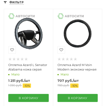
ФИЛЬТР
Оплетка Azard L Senator
Оплетка Azard M Voin
Alabama кожа серая
Modern экокожа черная
Мало
Мало
1 251
руб.
/шт
707
руб.
/шт
1 390
руб.
785
руб.
-
10
%
-
10
%
В КОРЗИНУ
В КОРЗИНУ