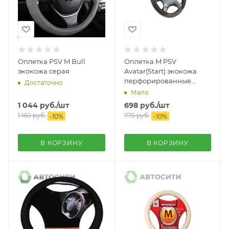
Оплетка PSV M Bull
Оплетка M PSV
экокожа серая
Avatar(Start) экокожа
перфорированные
Достаточно
черные вставки черная
Мало
1 044
руб.
/шт
698
руб.
/шт
1 160
руб.
775
руб.
-
10
%
-
10
%
В КОРЗИНУ
В КОРЗИНУ