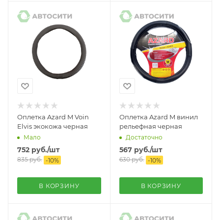
Оплетка Azard M Voin
Оплетка Azard M винил
Elvis экокожа черная
рельефная черная
Мало
Достаточно
752
руб.
/шт
567
руб.
/шт
835
руб.
630
руб.
-
10
%
-
10
%
В КОРЗИНУ
В КОРЗИНУ