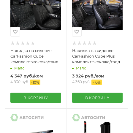
Накидка на сиденье
Накидка на сиденье
CarFashion Cube
CarFashion Cube Plus
комплект экокожа/твид
комплект экокожа/твид
11 пр. черная 22676
11 пр. черный/черный/
Мало
Мало
красный
4 347
руб.
/ком
3 924
руб.
/ком
4 830
руб.
4 360
руб.
-
10
%
-
10
%
В КОРЗИНУ
В КОРЗИНУ