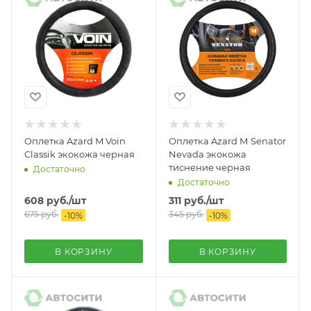
Оплетка Azard M Voin
Оплетка Azard М Senator
Classik экокожа черная
Nevada экокожа
тиснение черная
Достаточно
Достаточно
608
руб.
/шт
311
руб.
/шт
675
руб.
345
руб.
-
10
%
-
10
%
В КОРЗИНУ
В КОРЗИНУ