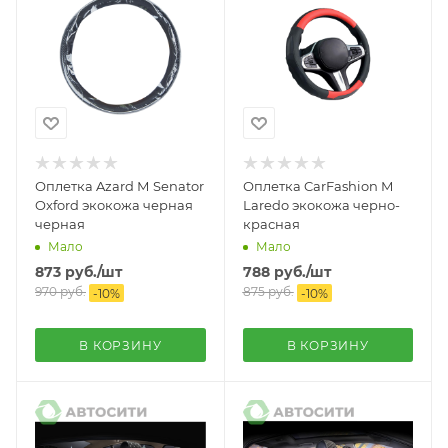
Оплетка Azard М Senator
Оплетка CarFashion M
Oxford экокожа черная
Laredo экокожа черно-
черная
красная
Мало
Мало
873
руб.
/шт
788
руб.
/шт
970
руб.
875
руб.
-
10
%
-
10
%
В КОРЗИНУ
В КОРЗИНУ