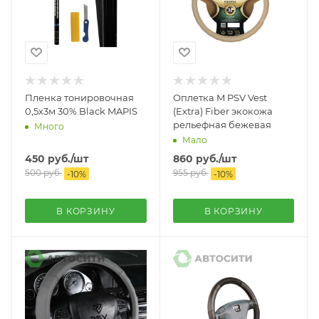
Пленка тонировочная
Оплетка M PSV Vest
0,5х3м 30% Black MAPIS
(Extra) Fiber экокожа
рельефная бежевая
Много
Мало
450
руб.
/шт
860
руб.
/шт
500
руб.
955
руб.
-
10
%
-
10
%
В КОРЗИНУ
В КОРЗИНУ