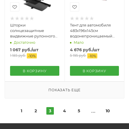
Шторки
Тент для автомобиля
солнцезащитные
483х196х145см
выдвижные рулонного
водонепроницаемый
типа 40х45 см 2 шт
AVS
Достаточно
Мало
черные Airline
1 067
руб.
/шт
4 676
руб.
/шт
1 185
руб.
5 195
руб.
-
10
%
-
10
%
В КОРЗИНУ
В КОРЗИНУ
ПОКАЗАТЬ ЕЩЕ
1
2
3
4
5
10