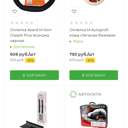
Оплетка Azard M Voin
Оплетка M Autoprofi
Classik Plus экокожа
кожа стеганая бежевая
черная
Мало
Достаточно
608
руб.
/шт
783
руб.
/шт
675
руб.
870
руб.
-
10
%
-
10
%
В КОРЗИНУ
В КОРЗИНУ