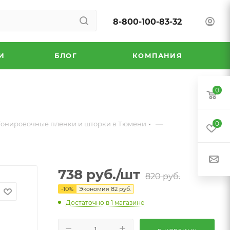
8-800-100-83-32
И
БЛОГ
КОМПАНИЯ
0
—
Тонировочные пленки и шторки в Тюмени
0
738
руб.
/шт
820
руб.
-
10
%
Экономия
82
руб.
Достаточно
в 1 магазине