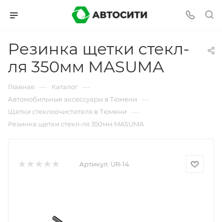
Резинка щетки стекл-
ля 350мм MASUMA
—
—
Главная
Каталог
—
Автомобильные аксессуары в Тюмени
—
Щетки стеклоочистителя в Тюмени
Резинка щетки стекл-ля 350мм MASUMA
Артикул:
UR-14