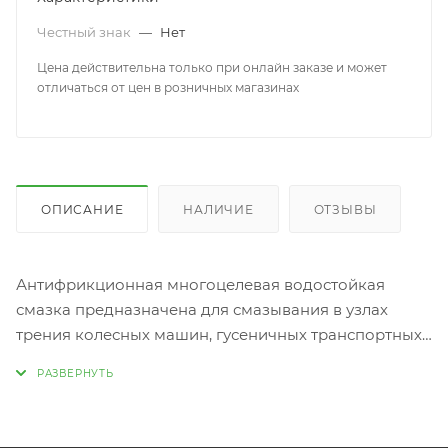
Честный знак
—
Нет
Цена действительна только при онлайн заказе и может
отличаться от цен в розничных магазинах
ОПИСАНИЕ
НАЛИЧИЕ
ОТЗЫВЫ
Антифрикционная многоцелевая водостойкая
смазка предназначена для смазывания в узлах
трения колесных машин, гусеничных транспортных
средств и промышленного оборудования, для
судового и железнодорожного транспорта.
Рекомендуется также для всех типов подшипников
качения и скольжения, шарниров, зубчатых и других