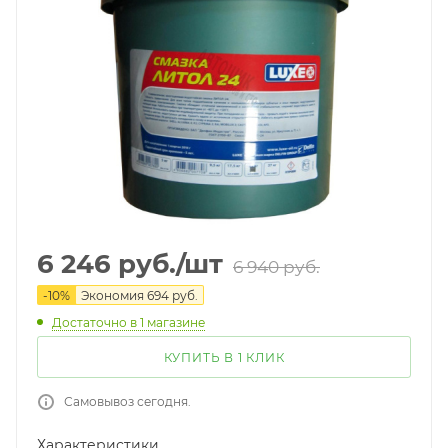
6 246
руб.
/шт
6 940
руб.
-
10
%
Экономия
694
руб.
Достаточно
в 1 магазине
КУПИТЬ В 1 КЛИК
Самовывоз сегодня.
Характеристики