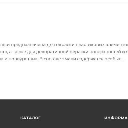
ушки предназначена для окраски пластиковых элементо
ств, а также для декоративной окраски поверхностей из
а и полиуретана. В составе эмали содержатся особые
ого грунтования и специальные соединения, повышаю
ким воздействиям и истиранию. Эмаль сохраняет эласт
ия даже при эксплуатации окрашенного элемента в усло
ей к окрашиваемой поверхности, хорошей укрывистость
КАТАЛОГ
ИНФОРМА