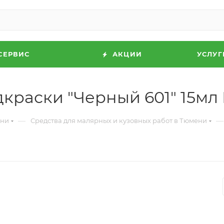
СЕРВИС
АКЦИИ
УСЛУГ
дкраски "Черный 601" 15м
—
—
ени
Средства для малярных и кузовных работ в Тюмени