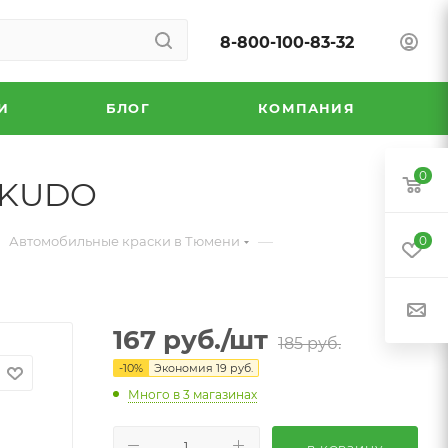
8-800-100-83-32
И
БЛОГ
КОМПАНИЯ
0
л KUDO
—
Автомобильные краски в Тюмени
0
167
руб.
/шт
185
руб.
-
10
%
Экономия
19
руб.
Много
в 3 магазинах