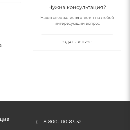
Нужна консультация?
Наши специалисты ответят на любой
интересующий вопрос
ЗАДАТЬ ВОПРОС
в
щие
ичность
виях
ю и
ЦИЯ
8-800-100-83-32