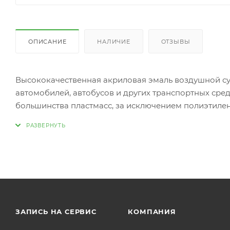
ОПИСАНИЕ
НАЛИЧИЕ
ОТЗЫВЫ
Высококачественная акриловая эмаль воздушной с
автомобилей, автобусов и других транспортных сред
большинства пластмасс, за исключением полиэтилен
компоненты, позволяющие избежать предварительн
устойчивость лакокрасочного покрытия к механичес
после высыхания, исключая растрескивание покрыт
низких температур. Обладает превосходной адгези
атмосферостойкостью.
ЗАПИСЬ НА СЕРВИС
КОМПАНИЯ