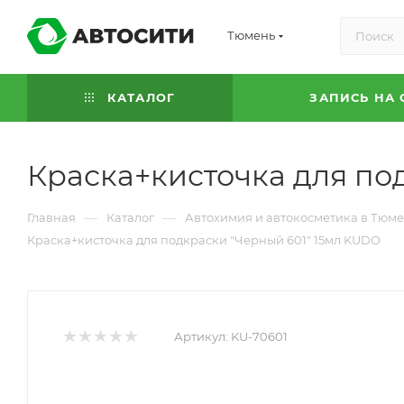
Тюмень
КАТАЛОГ
ЗАПИСЬ НА 
Краска+кисточка для по
—
—
Главная
Каталог
Автохимия и автокосметика в Тюм
Краска+кисточка для подкраски "Черный 601" 15мл KUDO
Артикул:
KU-70601