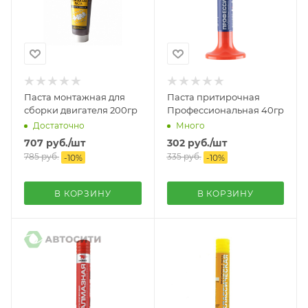
Паста монтажная для
Паста притирочная
сборки двигателя 200гр
Профессиональная 40гр
Достаточно
Много
707
руб.
/шт
302
руб.
/шт
785
руб.
335
руб.
-
10
%
-
10
%
В КОРЗИНУ
В КОРЗИНУ