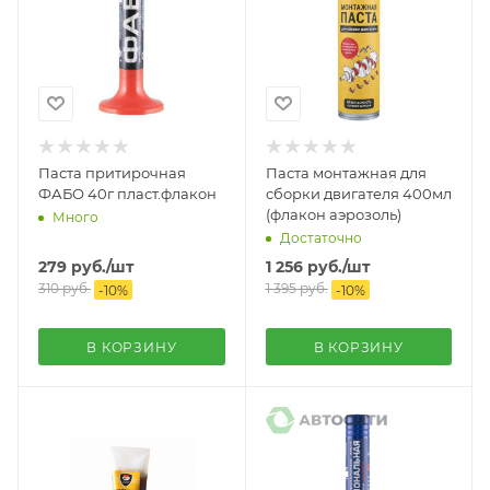
Паста притирочная
Паста монтажная для
ФАБО 40г пласт.флакон
сборки двигателя 400мл
(флакон аэрозоль)
Много
Достаточно
279
руб.
/шт
1 256
руб.
/шт
310
руб.
1 395
руб.
-
10
%
-
10
%
В КОРЗИНУ
В КОРЗИНУ