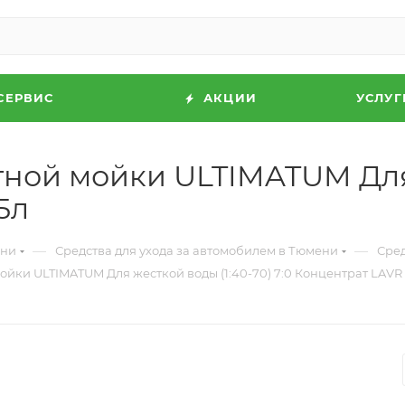
СЕРВИС
АКЦИИ
УСЛУГ
ной мойки ULTIMATUM Для 
5л
—
—
ени
Средства для ухода за автомобилем в Тюмени
Сред
йки ULTIMATUM Для жесткой воды (1:40-70) 7:0 Концентрат LAVR