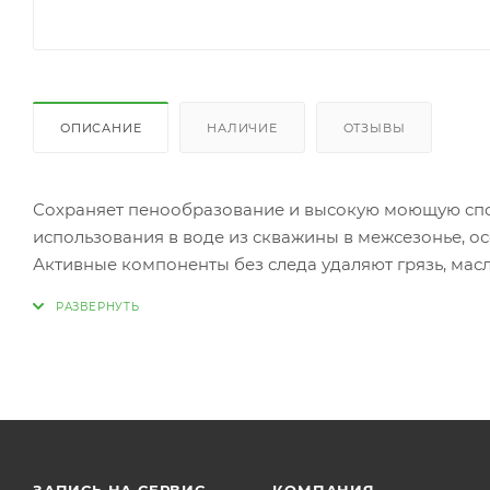
ОПИСАНИЕ
НАЛИЧИЕ
ОТЗЫВЫ
Сохраняет пенообразование и высокую моющую спос
использования в воде из скважины в межсезонье, о
Активные компоненты без следа удаляют грязь, мас
Шампунь полностью безопасен для ЛКП, пластика, 
Легко смывается водой, не обладает выраженным з
Биоразлагаемый состав не оказывает негативного 
Содержит ингибитор коррозии
Тип товара: автошампунь
Область применения: колесные диски, кузов, стекла
Степень загрязнений: для умеренных загрязнений
Особенности: для жесткой воды, повышенная пенно