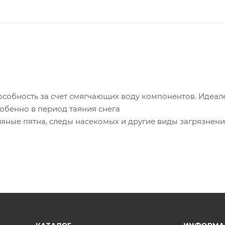
обность за счет смягчающих воду компонентов. Идеал
собенно в период таяния снега
ляные пятна, следы насекомых и другие виды загрязнен
резины и сплавов цветных металлов
апахом и не вызывает аллергических реакций
влияния на окружающую среду
, фары, шины
сть, усиленная моющая способность