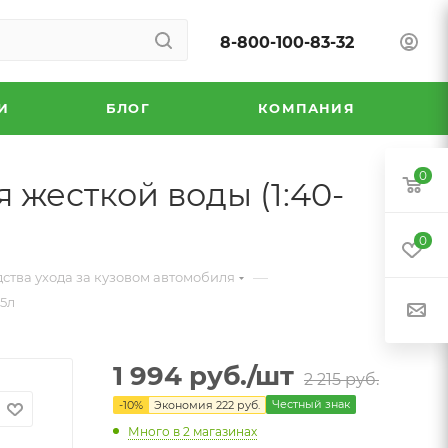
8-800-100-83-32
И
БЛОГ
КОМПАНИЯ
0
жесткой воды (1:40-
0
—
ства ухода за кузовом автомобиля
 5л
1 994
руб.
/шт
2 215
руб.
Честный знак
-
10
%
Экономия
222
руб.
Много
в 2 магазинах