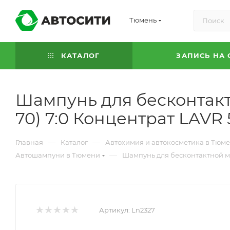
Тюмень
КАТАЛОГ
ЗАПИСЬ НА 
Шампунь для бесконтакт
70) 7:0 Концентрат LAVR 
—
—
Главная
Каталог
Автохимия и автокосметика в Тюм
—
Автошампуни в Тюмени
Шампунь для бесконтактной мо
Артикул:
Ln2327