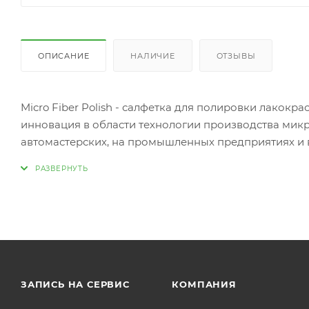
ОПИСАНИЕ
НАЛИЧИЕ
ОТЗЫВЫ
Micro Fiber Polish - салфетка для полировки лакок
инновация в области технологии производства микр
автомастерских, на промышленных предприятиях и в
лакокрасочным покрытием: воска, «жидкого стекла»,
Свойства:
- Мягкая и очень гигроскопичная;
- Великолепно полирует, не оставляя микрочастиц и
- Не оставляет царапин;
- Позволяет значительно сэкономить полироль при
- Высокая прочность, долговечность, устойчивость 
ЗАПИСЬ НА СЕРВИС
КОМПАНИЯ