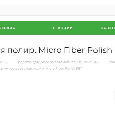
СЕРВИС
АКЦИИ
УСЛУГ
полир. Micro Fiber Polish 
—
—
ени
Средства для ухода за автомобилем в Тюмени
Това
а микрофазерная полир. Micro Fiber Polish 9814