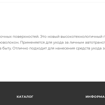
расочных поверхностей. Это новый высокотехнологичный 
оволокон. Применяется для ухода за личным автотрансп
 быту. Отлично подходит для нанесения средств ухода з
 нанокерамики и т.д.
 ворсинок;
 полировочных работах;
к воздействию чистящих средств.
КАТАЛОГ
ИНФОРМА