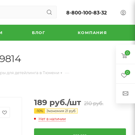
8-800-100-83-32
И
БЛОГ
КОМПАНИЯ
0
9814
—
ры для детейлинга в Тюмени
0
189
руб.
/шт
210
руб.
-
10
%
Экономия
21
руб.
Нет в наличии