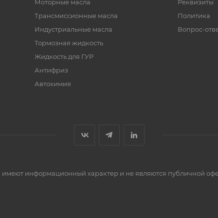
Моторные масла
Реквизиты
в теплой воде. После использования салфетку промыть
Трансмиссионные масла
Политика
Индустриальные масла
Вопрос-отв
Тормозная жидкость
Жидкость для ГУР
Антифриз
Автохимия
сти имеют информационный характер и не являются публичной оф