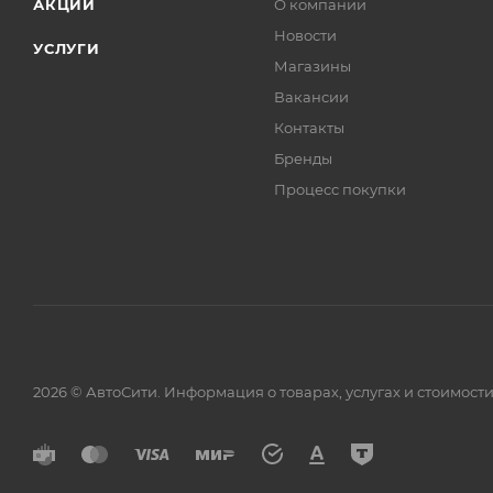
АКЦИИ
О компании
Применение: Перед первым употреблением промыть 
водой с мылом, затем тщательно прополоскать.
Новости
УСЛУГИ
Магазины
Вакансии
Контакты
Бренды
Процесс покупки
2026 © АвтоСити. Информация о товарах, услугах и стоимо