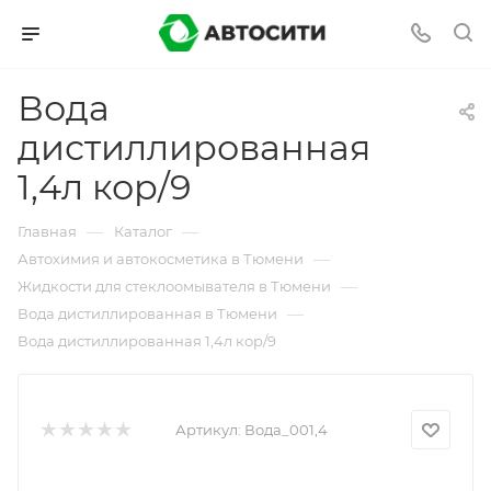
Вода
дистиллированная
1,4л кор/9
—
—
Главная
Каталог
—
Автохимия и автокосметика в Тюмени
—
Жидкости для стеклоомывателя в Тюмени
—
Вода дистиллированная в Тюмени
Вода дистиллированная 1,4л кор/9
Артикул:
Вода_001,4