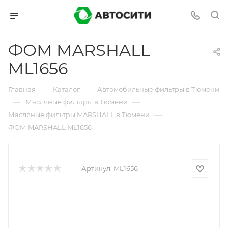
ФОМ MARSHALL
ML1656
—
—
Главная
Каталог
Автомобильные фильтры в Тюмени
—
—
Масляные фильтры в Тюмени
—
Масляные фильтры MARSHALL в Тюмени
ФОМ MARSHALL ML1656
Артикул:
ML1656