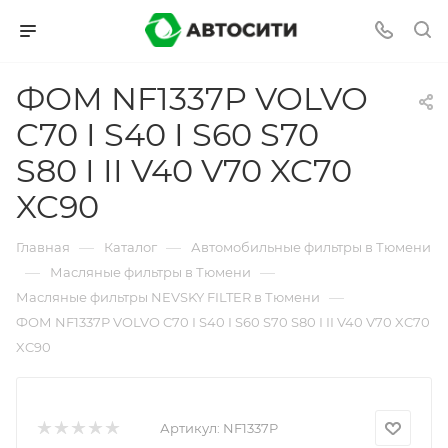
ФОМ NF1337P VOLVO
C70 I S40 I S60 S70
S80 I II V40 V70 XC70
XC90
—
—
Главная
Каталог
Автомобильные фильтры в Тюмени
—
—
Масляные фильтры в Тюмени
—
Масляные фильтры NEVSKY FILTER в Тюмени
ФОМ NF1337P VOLVO C70 I S40 I S60 S70 S80 I II V40 V70 XC70
XC90
Артикул:
NF1337P