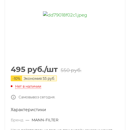
495
руб.
/шт
550
руб.
-
10
%
Экономия
55
руб.
Нет в наличии
Самовывоз сегодня.
Характеристики
Бренд
—
MANN-FILTER