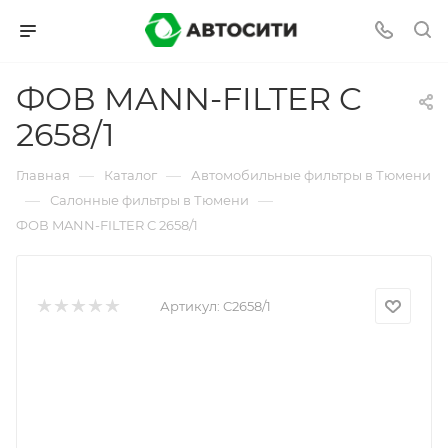
ФОВ MANN-FILTER C
2658/1
—
—
Главная
Каталог
Автомобильные фильтры в Тюмени
—
—
Салонные фильтры в Тюмени
ФОВ MANN-FILTER C 2658/1
Артикул:
C2658/1