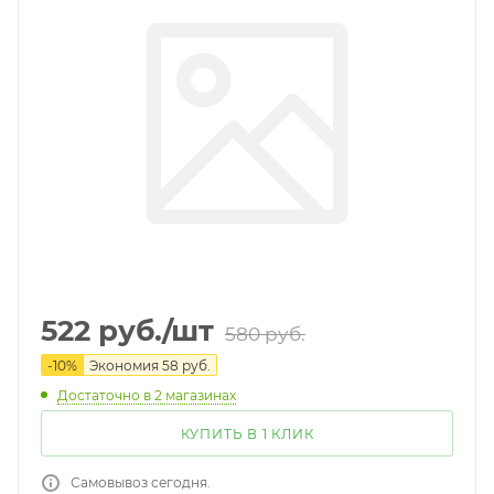
522
руб.
/шт
580
руб.
-
10
%
Экономия
58
руб.
Достаточно
в 2 магазинах
КУПИТЬ В 1 КЛИК
Самовывоз сегодня.