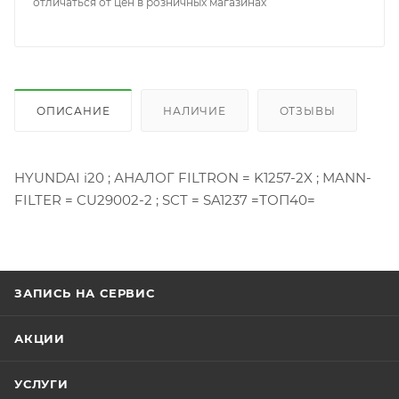
отличаться от цен в розничных магазинах
ОПИСАНИЕ
НАЛИЧИЕ
ОТЗЫВЫ
HYUNDAI i20 ; АНАЛОГ FILTRON = K1257-2X ; MANN-
FILTER = CU29002-2 ; SCT = SA1237 =ТОП40=
ЗАПИСЬ НА СЕРВИС
АКЦИИ
УСЛУГИ