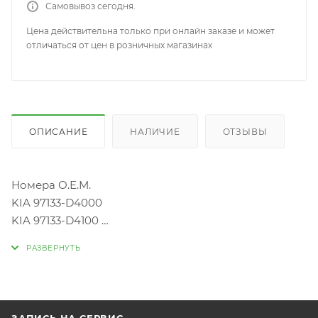
Самовывоз сегодня.
Цена действительна только при онлайн заказе и может
отличаться от цен в розничных магазинах
ОПИСАНИЕ
НАЛИЧИЕ
ОТЗЫВЫ
Номера О.Е.М.
KIA 97133-D4000
KIA 97133-D4100
Ссылочные номера
ADL (BLUEPRINT) ADG02593