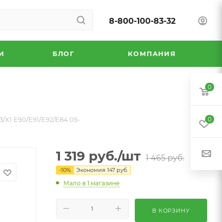
8-800-100-83-32
И
БЛОГ
КОМПАНИЯ
0
X1 E90/E91/E92/E84 05-
0
1 319
руб.
/шт
1 465
руб.
-
10
%
Экономия
147
руб.
Мало
в 1 магазине
В КОРЗИНУ