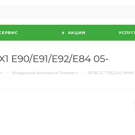
СЕРВИС
АКЦИИ
УСЛУГ
 E90/E91/E92/E84 05-
—
—
Воздушные фильтры в Тюмени
ФОВ SCT SB2240 BMW 3/