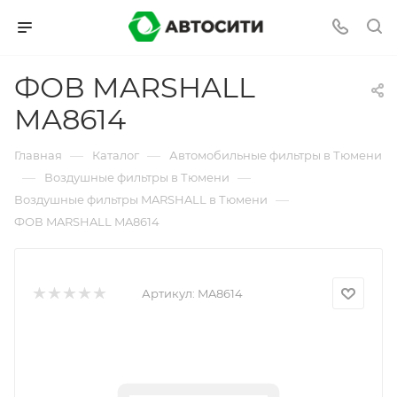
ФОВ MARSHALL
MA8614
—
—
Главная
Каталог
Автомобильные фильтры в Тюмени
—
—
Воздушные фильтры в Тюмени
—
Воздушные фильтры MARSHALL в Тюмени
ФОВ MARSHALL MA8614
Артикул:
MA8614