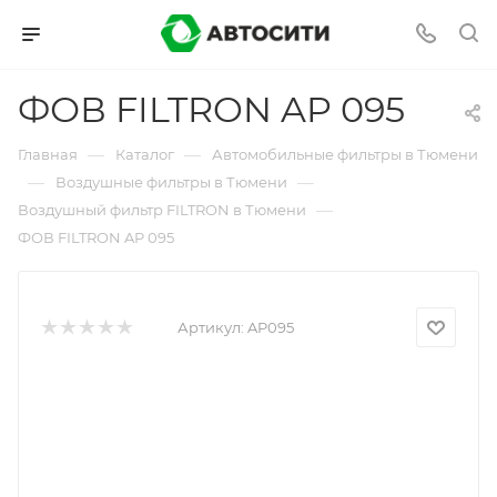
ФОВ FILTRON AP 095
—
—
Главная
Каталог
Автомобильные фильтры в Тюмени
—
—
Воздушные фильтры в Тюмени
—
Воздушный фильтр FILTRON в Тюмени
ФОВ FILTRON AP 095
Артикул:
AP095