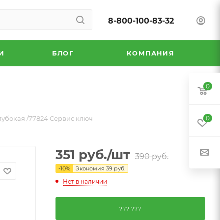
8-800-100-83-32
И
БЛОГ
КОМПАНИЯ
0
глубокая /77824 Сервис ключ
0
351
руб.
/шт
390
руб.
-
10
%
Экономия
39
руб.
Нет в наличии
??? ???