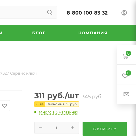
8-800-100-83-32
И
БЛОГ
КОМПАНИЯ
0
77527 Сервис ключ
0
311
руб.
/шт
345
руб.
-
10
%
Экономия
35
руб.
Много
в 3 магазинах
В КОРЗИНУ