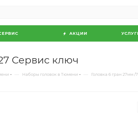
СЕРВИС
АКЦИИ
УСЛУГ
527 Сервис ключ
—
—
мени
Наборы головок в Тюмени
Головка 6 гран 27мм /