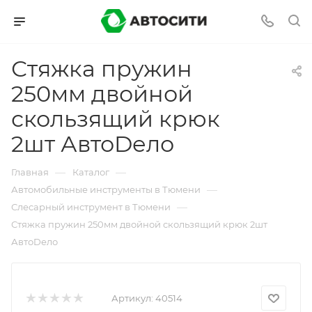
Стяжка пружин
250мм двойной
скользящий крюк
2шт АвтоDело
—
—
Главная
Каталог
—
Автомобильные инструменты в Тюмени
—
Слесарный инструмент в Тюмени
Стяжка пружин 250мм двойной скользящий крюк 2шт
АвтоDело
Артикул:
40514