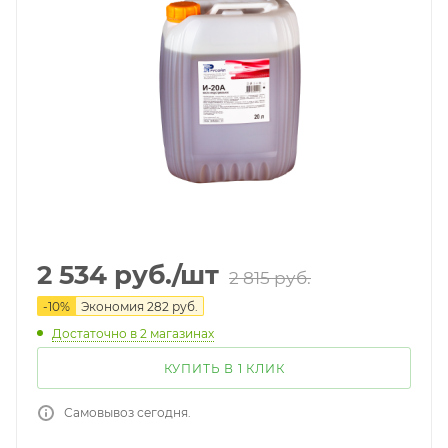
2 534
руб.
/шт
2 815
руб.
-
10
%
Экономия
282
руб.
Достаточно
в 2 магазинах
КУПИТЬ В 1 КЛИК
Самовывоз сегодня.