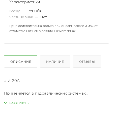
Характеристики
Бренд
—
РУСОЙЛ
Честный знак
—
Нет
Цена действительна только при онлайн заказе и может
отличаться от цен в розничных магазинах
ОПИСАНИЕ
НАЛИЧИЕ
ОТЗЫВЫ
# И-20А
Применяется в гидравлических системах
станочного оборудования, автоматических линий,
прессов, для смазывания легко- и средне
загруженных зубчатых передач, направляющих