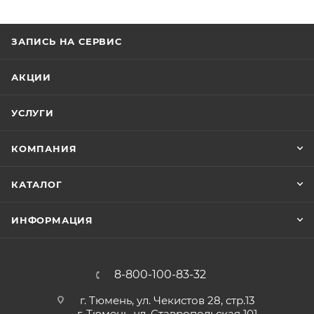
качения и скольжения станков, строительно-
дорожных машин, работающих на открытом
ЗАПИСЬ НА СЕРВИС
воздухе.
АКЦИИ
УСЛУГИ
КОМПАНИЯ
КАТАЛОГ
ИНФОРМАЦИЯ
8-800-100-83-32
г. Тюмень, ул. Чекистов 28, стр.13
г. Тюмень, ул. Ставропольская 101