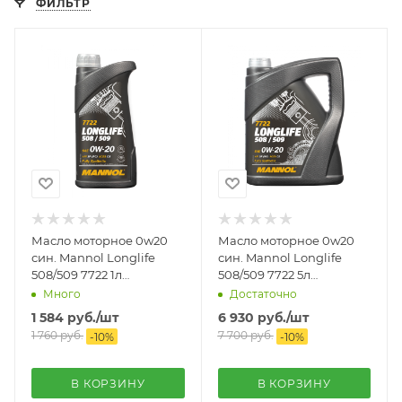
ФИЛЬТР
Масло моторное 0w20
Масло моторное 0w20
син. Mannol Longlife
син. Mannol Longlife
508/509 7722 1л
508/509 7722 5л
(SP(RC)/C5)
(SP(RC)/C5)
Много
Достаточно
1 584
руб.
/шт
6 930
руб.
/шт
1 760
руб.
7 700
руб.
-
10
%
-
10
%
В КОРЗИНУ
В КОРЗИНУ