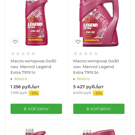
Масло моторное 0w30
Масло моторное 0w30
син. Mannol Legend
син. Mannol Legend
Extra 7919 1л
Extra 7919 5л
Много
Много
1 256
руб.
/шт
5 427
руб.
/шт
1 395
руб.
6 030
руб.
-
10
%
-
10
%
В КОРЗИНУ
В КОРЗИНУ