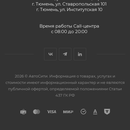
г. Тюмень, ул. Ставропольская 101
г. Тюмень, ул. Институтская 10
Время работы Call-центра
с 08:00 до 20:00
2026 © АвтоСити. Информация о товарах, услугах и
стоимости имеют информационный характер и не являются
публичной офертой, определяемой положениями Статьи
437 ГК РФ