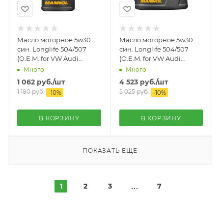
Масло моторное 5w30
Масло моторное 5w30
син. Longlife 504/507
син. Longlife 504/507
(O.E.M. for VW Audi
(O.E.M. for VW Audi
Skoda) 7715 1л (SN)
Skoda) 7715 5л (SN)
Много
Много
1 062
руб.
/шт
4 523
руб.
/шт
1 180
руб.
5 025
руб.
-
10
%
-
10
%
В КОРЗИНУ
В КОРЗИНУ
ПОКАЗАТЬ ЕЩЕ
1
2
3
7