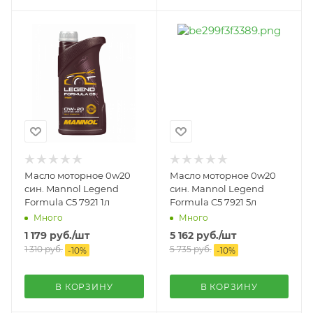
Масло моторное 0w20
Масло моторное 0w20
син. Mannol Legend
син. Mannol Legend
Formula C5 7921 1л
Formula C5 7921 5л
Много
Много
1 179
руб.
/шт
5 162
руб.
/шт
1 310
руб.
5 735
руб.
-
10
%
-
10
%
В КОРЗИНУ
В КОРЗИНУ