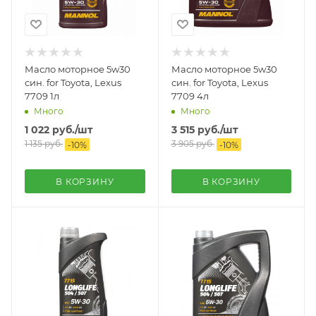
Масло моторное 5w30
Масло моторное 5w30
син. for Toyota, Lexus
син. for Toyota, Lexus
7709 1л
7709 4л
Много
Много
1 022
руб.
/шт
3 515
руб.
/шт
1 135
руб.
3 905
руб.
-
10
%
-
10
%
В КОРЗИНУ
В КОРЗИНУ