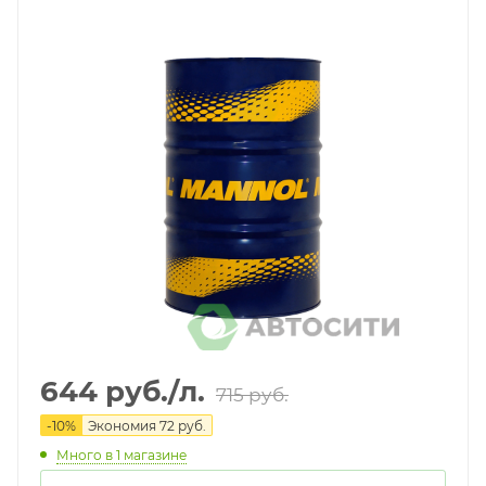
644
руб.
/л.
715
руб.
-
10
%
Экономия
72
руб.
Много
в 1 магазине