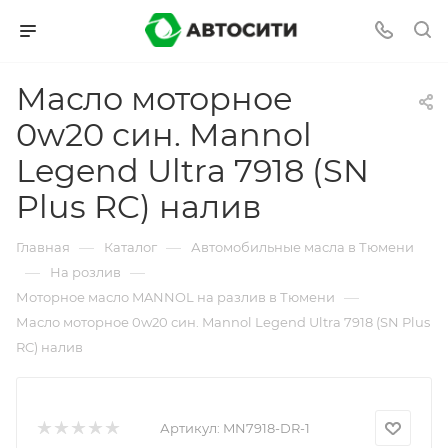
Масло моторное
0w20 син. Mannol
Legend Ultra 7918 (SN
Plus RC) налив
—
—
Главная
Каталог
Автомобильные масла в Тюмени
—
—
На розлив
—
Моторное масло MANNOL на разлив в Тюмени
Масло моторное 0w20 син. Mannol Legend Ultra 7918 (SN Plus
RC) налив
Артикул:
MN7918-DR-1