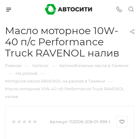
Масло моторное 10W-
40 п/с Performance
Truck RAVENOL налив
—
—
Главная
Каталог
Автомобильные масла в Тюмени
—
—
На розлив
—
Моторное масло RAVENOL на разлив в Тюмени
Масло моторное 10W-40 п/с Performance Truck RAVENOL
налив
Артикул:
1122106-208-01-999-1