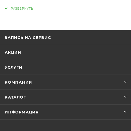
использованию в составе масла уникальных
современных высокоэффективных пакетов
присадок, разработанных с использованием
новейших технилогий в области химмотологии и
производства смазочных материалов,
ЗАПИСЬ НА СЕРВИС
оригинальное моторное масло обеспечивает
превосходную работу двигателя на протяжении
АКЦИИ
всего срока использования. Позволяет добиться
максимальных показалетей эксплуатационных
УСЛУГИ
характеристик. Обладая превосходными
смазывающими и моющими свойствами, замедляет
КОМПАНИЯ
износ деталей, продлевая срок службы двигателя.
КАТАЛОГ
ИНФОРМАЦИЯ