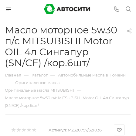
Масло моторное 5w30
п/с MITSUBISHI Motor
OIL 4л Сингапур
(SN/CF) /кор.6шт/
—
—
Главная
Каталог
Автомобильные масла в Тюмени
—
—
Оригинальные масла
—
Оригинальные масла MITSUBISHI
Масло моторное 5w30 п/с MITSUBISHI Motor OIL 4л Сингапур
(SN/CF) /кор.6шт/
Артикул:
MZ320757/321036