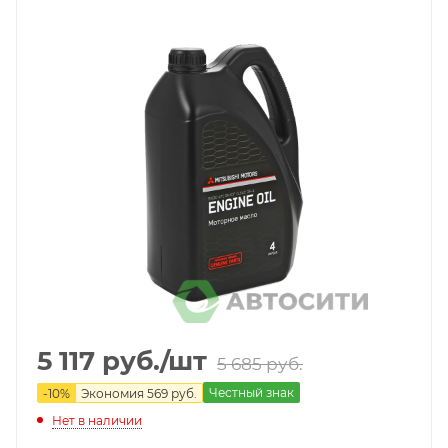
5 117
руб.
/шт
5 685
руб.
Честный знак
-
10
%
Экономия
569
руб.
Нет в наличии