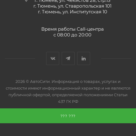
г. Тюмень, ул. Чекистов 28, стр.13
Применение DGL SAE 75W-85 GL-5 обеспечивает:
г. Тюмень, ул. Ставропольская 101
г. Тюмень, ул. Институтская 10
Стабильную масляную пленку при высоких
температурах масла и при высоких нагрузках
Отличную устойчивость к сдвигу
Время работы Call-центра
с 08:00 до 20:00
2026 © АвтоСити. Информация о товарах, услугах и
стоимости имеют информационный характер и не являются
публичной офертой, определяемой положениями Статьи
437 ГК РФ
??? ???