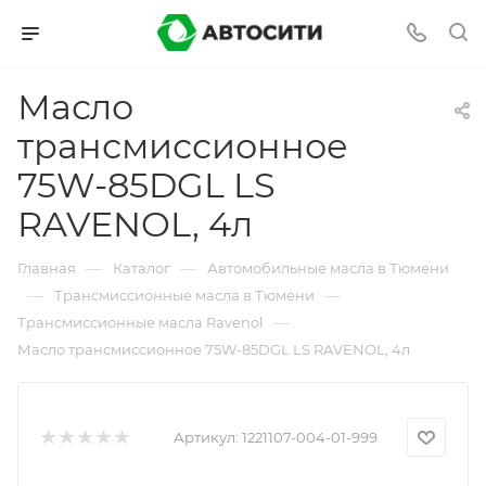
Масло
трансмиссионное
75W-85DGL LS
RAVENOL, 4л
—
—
Главная
Каталог
Автомобильные масла в Тюмени
—
—
Трансмиссионные масла в Тюмени
—
Трансмиссионные масла Ravenol
Масло трансмиссионное 75W-85DGL LS RAVENOL, 4л
Артикул:
1221107-004-01-999