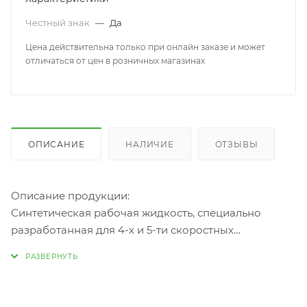
Честный знак
—
Да
Цена действительна только при онлайн заказе и может
отличаться от цен в розничных магазинах
ОПИСАНИЕ
НАЛИЧИЕ
ОТЗЫВЫ
Описание продукции:
Синтетическая рабочая жидкость, специально
разработанная для 4-х и 5-ти скоростных
автоматических трансмиссий MITSUBISHI. Также
может применяться в аналогичных трансмиссиях
Hyndai и KIA с требованиями спецификации
DiaQueen ATF SP-III. Производится из премиальных