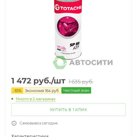
1 472
руб.
/шт
1 635
руб.
Честный знак
-
10
%
Экономия
164
руб.
Много
в 2 магазинах
КУПИТЬ В 1 КЛИК
Самовывоз сегодня.
Характеристики