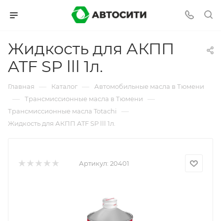
Жидкость для АКПП
ATF SP lll 1л.
—
—
Главная
Каталог
Автомобильные масла в Тюмени
—
—
Трансмиссионные масла в Тюмени
—
Трансмиссионные масла Totachi
Жидкость для АКПП ATF SP lll 1л.
Артикул:
20401