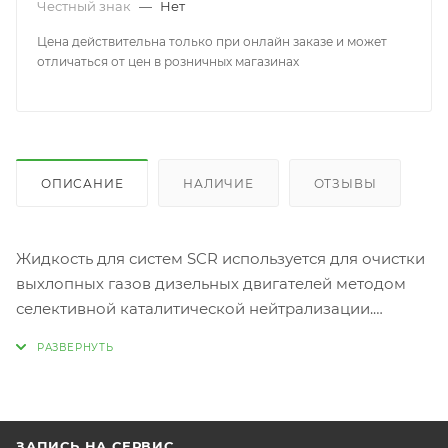
Честный знак
—
Нет
Цена действительна только при онлайн заказе и может
отличаться от цен в розничных магазинах
ОПИСАНИЕ
НАЛИЧИЕ
ОТЗЫВЫ
Жидкость для систем SCR используется для очистки
выхлопных газов дизельных двигателей методом
селективной каталитической нейтрализации.
Применение систем SCR в сиситеме выхлопа
двигателей тяжелой техники необходимо для
достижения экологических нормативов Евро 4 и
Евро 5 по выбросу вредных веществ.
ЗАПИСЬ НА СЕРВИС