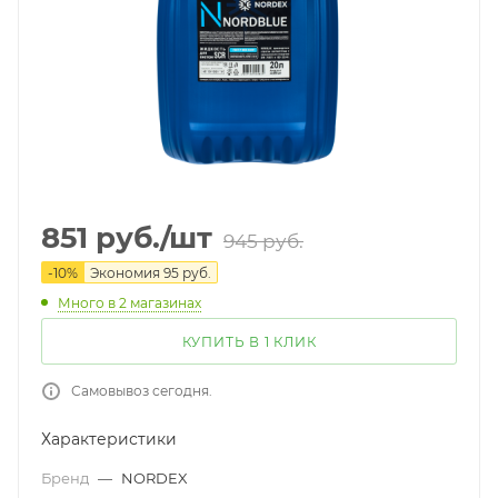
851
руб.
/шт
945
руб.
-
10
%
Экономия
95
руб.
Много
в 2 магазинах
КУПИТЬ В 1 КЛИК
Самовывоз сегодня.
Характеристики
Бренд
—
NORDEX