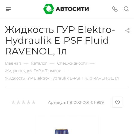
Жидкость ГУР Elektro-
Hydraulik E-PSF Fluid
RAVENOL, 1л
—
—
—
Главная
Каталог
Спецжидкости
—
Жидкость для ГУР в Тюмени
Жидкость ГУР Elektro-Hydraulik E-PSF Fluid RAVENOL, 1л
Артикул:
1181002-001-01-999