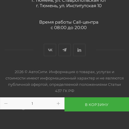
г. Тюмень, ул. Ставропольская 101
г. Тюмень, ул. Институтская 10
Нейтральное поведение по отношению к
уплотнительным материалам
Нейтральное отношение к цветным металлам
Время работы Call-центра
с 08:00 до 20:00
Отвод тепла от трущихся поверхностей
2026 © АвтоСити. Информация о товарах, услугах и
стоимости имеют информационный характер и не являются
публичной офертой, определяемой положениями Статьи
437 ГК РФ
В КОРЗИНУ