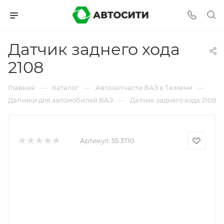
Датчик заднего хода
2108
—
—
—
Главная
Каталог
Автозапчасти ВАЗ в Тюмени
—
Датчики для автомобилей ВАЗ
Датчик заднего хода 2108
Артикул:
55.3710