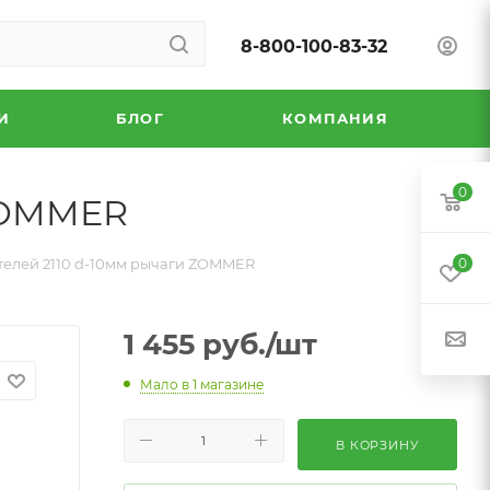
8-800-100-83-32
И
БЛОГ
КОМПАНИЯ
0
 ZOMMER
телей 2110 d-10мм рычаги ZOMMER
0
1 455
руб.
/шт
Мало
в 1 магазине
В КОРЗИНУ