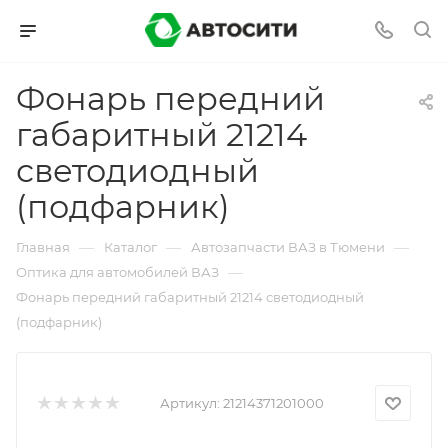
Фонарь передний
габаритный 21214
светодиодный
(подфарник)
—
—
—
Главная
Каталог
Автозапчасти ВАЗ в Тюмени
—
Оптика для автомобилей ВАЗ
Фонарь передний габаритный 21214 светодиодный
(подфарник)
Артикул:
21214371201000