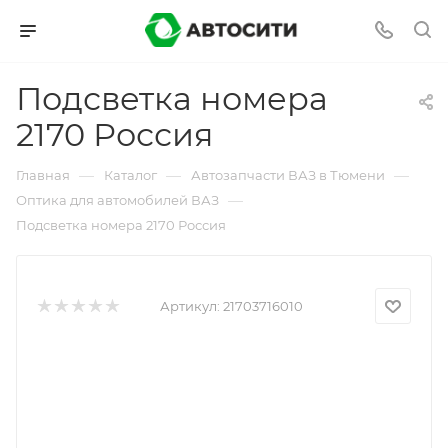
Подсветка номера
2170 Россия
—
—
—
Главная
Каталог
Автозапчасти ВАЗ в Тюмени
—
Оптика для автомобилей ВАЗ
Подсветка номера 2170 Россия
Артикул:
21703716010