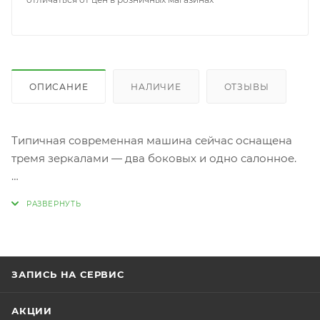
ОПИСАНИЕ
НАЛИЧИЕ
ОТЗЫВЫ
Типичная современная машина сейчас оснащена
тремя зеркалами — два боковых и одно салонное.
Зеркало салона.
Расположение и предназначение салонного
зеркала.
Салонное зеркало стандартно устанавливается в
верхней части лобового стекла.
ЗАПИСЬ НА СЕРВИС
Оно помогает водителю ориентироваться при
АКЦИИ
парковке задним ходом.