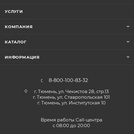
УСЛУГИ
Благодаря ему можно видеть автотранспорт,при
движении находящийся сзади.
КОМПАНИЯ
Но оно не позволяет делать обзор места, которое
КАТАЛОГ
находится внизу за машиной.
ИНФОРМАЦИЯ
Боковые зеркала помогают при перестроение на
дороге, на поворотах и при парковке автомобиля
задним ходом.
8-800-100-83-32
Но наличие всех зеркал в машине не могут в полной
г. Тюмень, ул. Чекистов 28, стр.13
степени обеспечить панораму со всех сторон,
г. Тюмень, ул. Ставропольская 101
г. Тюмень, ул. Институтская 10
всегда существуют определенные слепые или
мертвые зоны обзора для водителя.
Время работы Call-центра
с 08:00 до 20:00