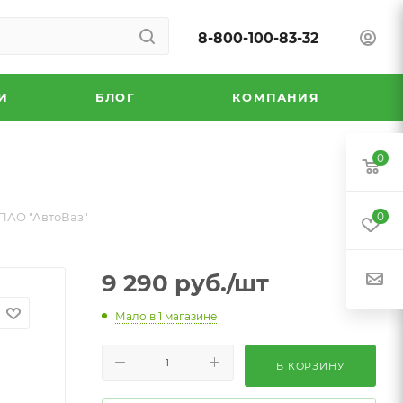
8-800-100-83-32
И
БЛОГ
КОМПАНИЯ
0
 ПАО "АвтоВаз"
0
9 290
руб.
/шт
Мало
в 1 магазине
В КОРЗИНУ