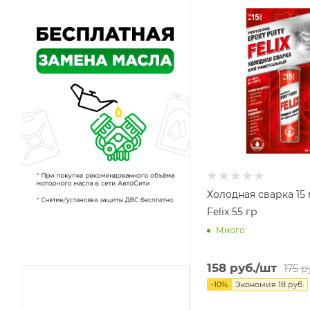
Холодная сварка 15
Felix 55 гр
Много
158
руб.
/шт
175
ру
-
10
%
Экономия
18
руб.