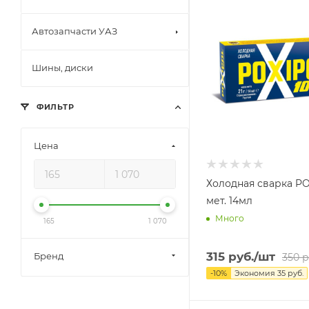
Автозапчасти УАЗ
Шины, диски
ФИЛЬТР
Цена
Холодная сварка P
мет. 14мл
Много
165
1 070
315
руб.
/шт
Бренд
350
р
-
10
%
Экономия
35
руб.