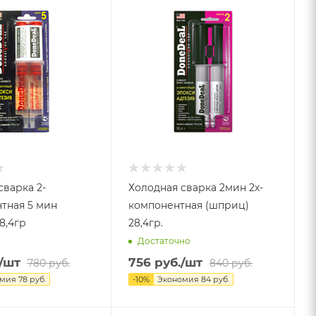
сварка 2-
Холодная сварка 2мин 2х-
тная 5 мин
компонентная (шприц)
8,4гр
28,4гр.
Достаточно
/шт
756
руб.
/шт
780
руб.
840
руб.
омия
78
руб.
-
10
%
Экономия
84
руб.