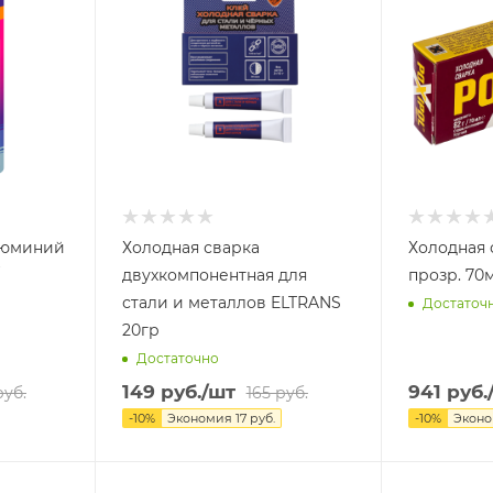
люминий
Холодная сварка
Холодная 
двухкомпонентная для
прозр. 70
стали и металлов ELTRANS
Достаточ
20гр
Достаточно
149
руб.
/шт
941
руб.
уб.
165
руб.
-
10
%
Экономия
17
руб.
-
10
%
Экон