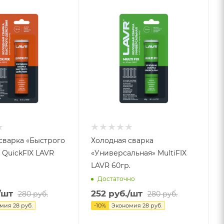
сварка «Быстрого
Холодная сварка
 QuickFIX LAVR
«Универсальная» MultiFIX
LAVR 60гр.
Достаточно
/шт
252
руб.
/шт
280
руб.
280
руб.
омия
28
руб.
-
10
%
Экономия
28
руб.