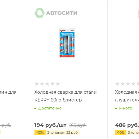
мин для
Холодная сварка для стали
Холодная 
KERRY 60гр блистер
глушителя
Достаточно
Много
194
руб.
/шт
486
руб.
0
руб.
215
руб.
-
10
%
Экономия
22
руб.
-
10
%
Экон