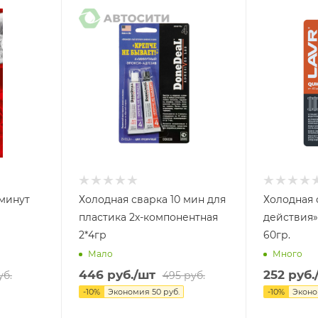
 минут
Холодная сварка 10 мин для
Холодная 
пластика 2х-компонентная
действия»
2*4гр
60гр.
Мало
Много
446
руб.
/шт
252
руб.
б.
495
руб.
-
10
%
Экономия
50
руб.
-
10
%
Экон