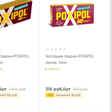
сварка POXIPOL
Холодная сварка POXIPOL
мл
прозр. 14мл
но
Много
/шт
315
руб.
/шт
1 045
руб.
350
руб.
омия
105
руб.
-
10
%
Экономия
35
руб.