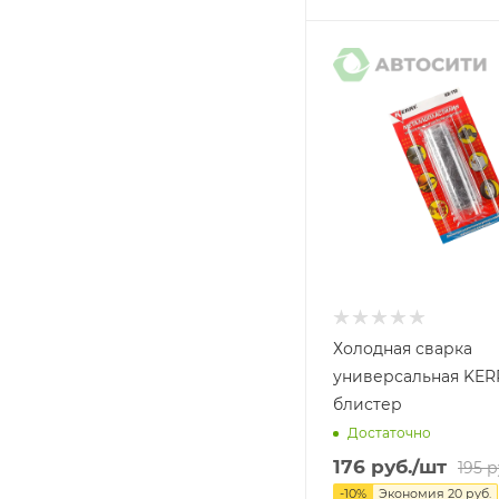
Холодная сварка
универсальная KER
блистер
Достаточно
176
руб.
/шт
195
р
-
10
%
Экономия
20
руб.