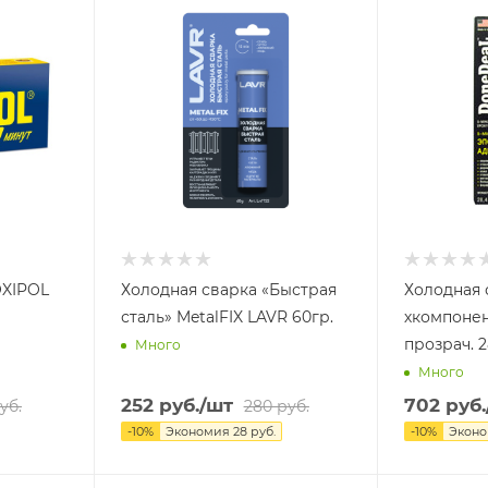
OXIPOL
Холодная сварка «Быстрая
Холодная 
сталь» MetalFIX LAVR 60гр.
хкомпонен
прозрач. 2
Много
Много
252
руб.
/шт
702
руб.
уб.
280
руб.
-
10
%
Экономия
28
руб.
-
10
%
Экон