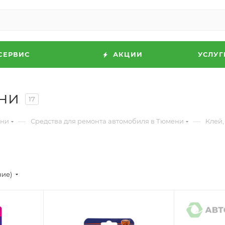
СЕРВИС
АКЦИИ
УСЛУГ
ни
17
—
—
ени
Средства для ремонта автомобиля в Тюмени
Клей,
ние)