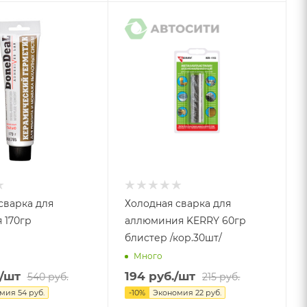
сварка для
Холодная сварка для
 170гр
аллюминия KERRY 60гр
блистер /кор.30шт/
Много
/шт
194
руб.
/шт
540
руб.
215
руб.
омия
54
руб.
-
10
%
Экономия
22
руб.