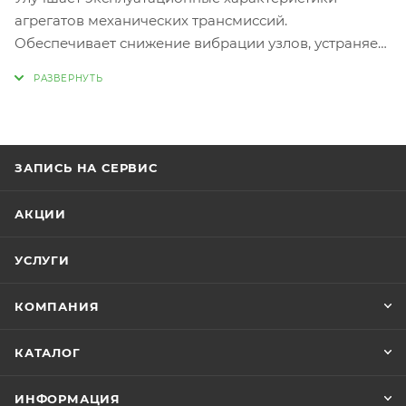
агрегатов механических трансмиссий.
Обеспечивает снижение вибрации узлов, устраняет
течи через уплотнения, повышает
антиокислительную стабильность
трансмиссионного масла.
ЗАПИСЬ НА СЕРВИС
АКЦИИ
УСЛУГИ
КОМПАНИЯ
КАТАЛОГ
ИНФОРМАЦИЯ