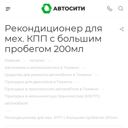
Рекондиционер для
мех. КПП с большим
пробегом 200мл
—
—
Главная
Каталог
—
Автохимия и автокосметика в Тюмени
—
Средства для ремонта автомобиля в Тюмени
—
Присадки для двигателя в Тюмени
—
Присадки в трансмиссию автомобиля в Тюмени
Присадки в механическую трансмиссию (МКПП)
автомобиля
—
Рекондиционер для мех. КПП с большим пробегом 200мл