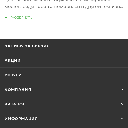
мостов, редукторов автомобилей и другой техники.
Устраняет шум, вызванный износом зубьев
шестерен, синхронизаторов и подшипников
Облегчает переключение передач
Совместим со всеми типами трансмиссионных
ЗАПИСЬ НА СЕРВИС
масел!
Увеличивает срок службы трансмиссионного масла
АКЦИИ
до 5 раз!
УСЛУГИ
Показания к применению
КОМПАНИЯ
вялый разгон
шум и стук во время переключения передач
КАТАЛОГ
запах горелого масла в КПП
профилактика износа
ИНФОРМАЦИЯ
Инструкция по применению: