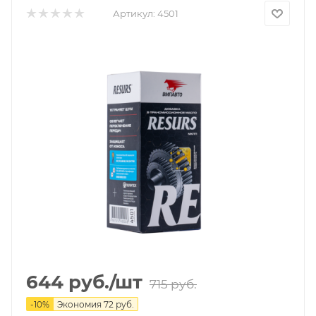
Артикул:
4501
644
руб.
/шт
715
руб.
-
10
%
Экономия
72
руб.