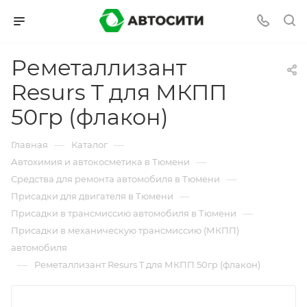
Реметаллизант
Resurs T для МКПП
50гр (флакон)
—
—
Главная
Каталог
—
Автохимия и автокосметика в Тюмени
—
Средства для ремонта автомобиля в Тюмени
—
Присадки для двигателя в Тюмени
—
Присадки в трансмиссию автомобиля в Тюмени
Присадки в механическую трансмиссию (МКПП)
автомобиля
—
Реметаллизант Resurs T для МКПП 50гр (флакон)