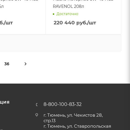
VENOL 5л
RAVENOL 208л
Достаточно
б.
/шт
220 440
руб.
/шт
36
ЦИЯ
8-800-100-83-32
г. Тюмень, ул. Чекистов 28,
стр.13
г. Тюмень, ул. Ставропольская