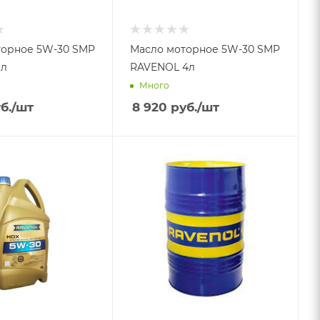
рное 5W-30 SMP
Масло моторное 5W-30 SMP
ENOL 1л
RAVENOL 4л
Много
б.
/шт
8 920
руб.
/шт