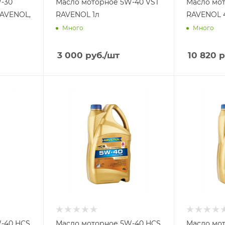
-30
Масло моторное 5W-40 VST
Масло мото
RAVENOL 1л
RAVENOL 
Много
Много
3 000
руб.
/шт
10 820
р
0 HCS
Масло моторное 5W-40 HCS
Масло мото