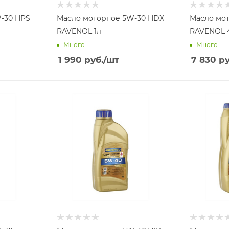
 HPS
Масло моторное 5W-30 HDX
Масло мото
RAVENOL 1л
RA
Много
Много
1 990
руб.
/шт
7 830
ру