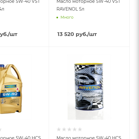
рное 5W-40 VST
Масло моторное 5W-40 VST
4л
RAVENOL 5л
Много
уб.
/шт
13 520
руб.
/шт
рное 5W-40 HCS
Масло моторное 5W-40 HCS