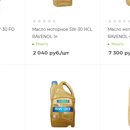
-30 FO
Масло моторное 5W-30 HCL
Масло мо
RAVENOL 1л
RA
Много
Много
2 040
руб.
/шт
7 300
ру