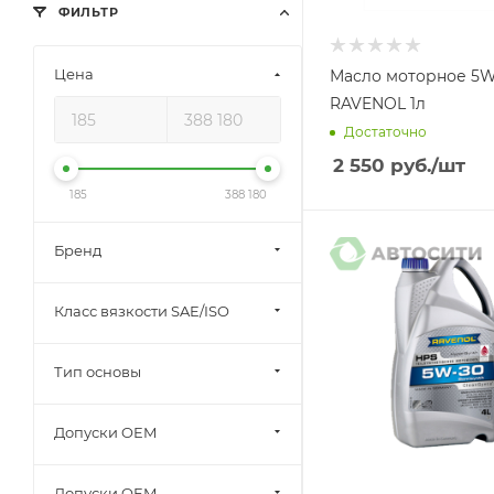
ФИЛЬТР
Цена
Масло моторное 5W
RAVENOL 1л
Достаточно
2 550
руб.
/шт
185
388 180
Бренд
Класс вязкости SAE/ISO
Тип основы
Допуски OEM
Допуски OEM