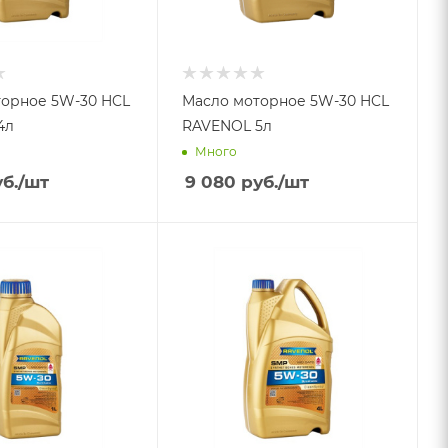
торное 5W-30 HCL
Масло моторное 5W-30 HCL
VENOL 4л
RAVENOL 5л
Много
б.
/шт
9 080
руб.
/шт