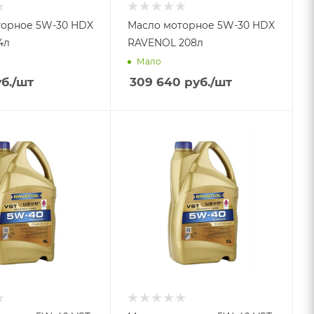
рное 5W-30 HDX
Масло моторное 5W-30 HDX
VENOL 4л
RAVENOL 208л
Мало
б.
/шт
309 640
руб.
/шт