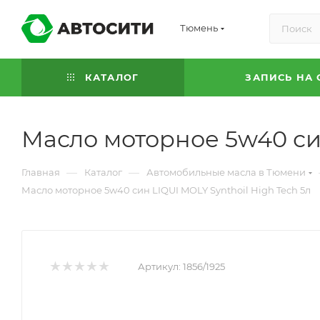
Тюмень
КАТАЛОГ
ЗАПИСЬ НА 
Масло моторное 5w40 син
—
—
Главная
Каталог
Автомобильные масла в Тюмени
Масло моторное 5w40 син LIQUI MOLY Synthoil High Tech 5л
Артикул:
1856/1925