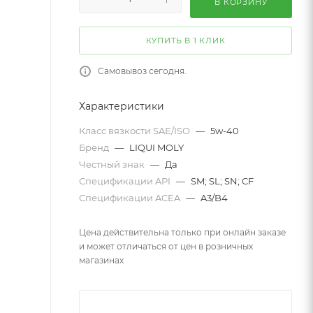
В КОРЗИНУ
КУПИТЬ В 1 КЛИК
Самовывоз сегодня.
Характеристики
Класс вязкости SAE/ISO
—
5w-40
Бренд
—
LIQUI MOLY
Честный знак
—
Да
Спецификации API
—
SM; SL; SN; CF
Спецификации ACEA
—
A3/B4
Цена действительна только при онлайн заказе
и может отличаться от цен в розничных
магазинах