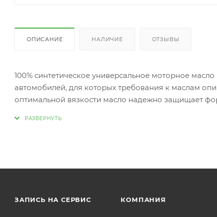
ОПИСАНИЕ
НАЛИЧИЕ
ОТЗЫВЫ
100% синтетическое универсальное моторное масло
автомобилей, для которых требования к маслам опи
оптимальной вязкости масло надежно защищает фо
Допуск:
-API: SN
-ACEA: A3/B4
Соответствие:
-BMW: Longlife-98
-MB: 229.3
ЗАПИСЬ НА СЕРВИС
КОМПАНИЯ
-Porsche: A40