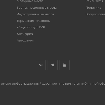
Моторные масла
Реквизиты
Трансмиссионные масла
Политика
их базовых масел (ПАО) и передовых технологий в обла
Индустриальные масла
Вопрос-отв
масла при низких температурах, высокую надежность ма
Тормозная жидкость
ащают образование отложений в двигателе, снижают тре
Жидкость для ГУР
Антифриз
Автохимия
ателя при низких температурах
и устойчивость к старению
сти имеют информационный характер и не являются публичной оф