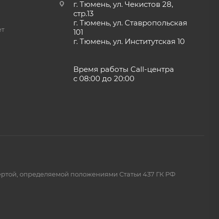
г. Тюмень, ул. Чекистов 28,
стр.13
г. Тюмень, ул. Ставропольская
сти
ет
101
сляной
г. Тюмень, ул. Институтская 10
ние и
Время работы Call-центра
с 08:00 до 20:00
ертой, определяемой положениями Статьи 437 ГК РФ