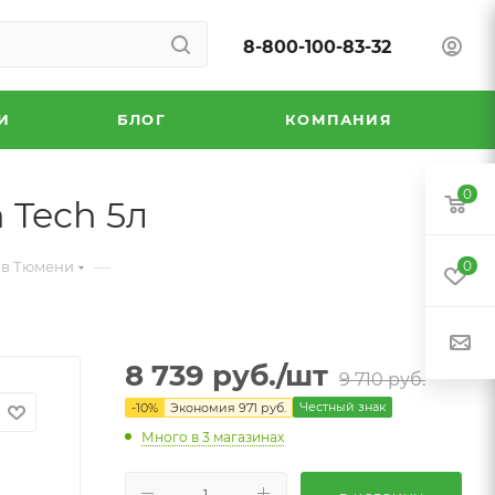
8-800-100-83-32
И
БЛОГ
КОМПАНИЯ
0
 Tech 5л
—
 в Тюмени
0
8 739
руб.
/шт
9 710
руб.
Честный знак
-
10
%
Экономия
971
руб.
Много
в 3 магазинах