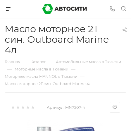
Масло моторное 2T
син. Outboard Marine
4л
—
—
Главная
Каталог
Автомобильные масла в Тюмени
—
—
Моторные масла в Тюмени
—
Моторные масла MANNOL в Тюмени
Масло моторное 2T син. Outboard Marine 4л
Артикул:
MN7207-4