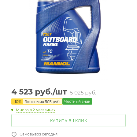
4 523
руб.
/шт
5 025
руб.
Честный знак
-
10
%
Экономия
503
руб.
Много
в 2 магазинах
КУПИТЬ В 1 КЛИК
Самовывоз сегодня.