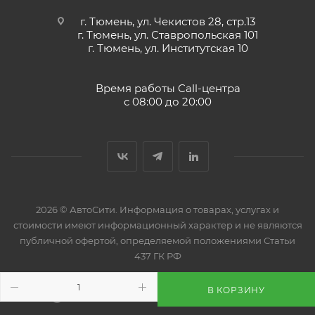
г. Тюмень, ул. Чекистов 28, стр.13
Предназначено для двухтактных подвесных
г. Тюмень, ул. Ставропольская 101
г. Тюмень, ул. Институтская 10
лодочных моторов, водных скутеров и гидроциклов,
а также для всех двухтактных двигателей,
требующих применения масел уровня API TC или
Время работы Call-центра
с 08:00 до 20:00
NMMA TC W3®.
Необходимо соблюдать пропорции топливно-
масляной смеси рекомендуемые изготовителям
2026 © АвтоСити. Информация о товарах, услугах и
стоимости имеют информационный характер и не являются
публичной офертой, определяемой положениями Статьи
437 ГК РФ
В КОРЗИНУ