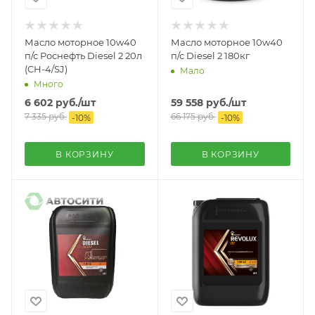
Масло моторное 10w40
Масло моторное 10w40
п/с Роснефть Diesel 2 20л
п/с Diesel 2 180кг
(CH-4/SJ)
Мало
Много
6 602
руб.
/шт
59 558
руб.
/шт
7 335
руб.
66 175
руб.
-
10
%
-
10
%
В КОРЗИНУ
В КОРЗИНУ