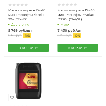
Масло моторное 15w40
Масло моторное 15w40
мин. Роснефть Diesel 1
мин. Роснефть Revolux
20л (CF-4/SJ)
D3 20л (CI-4/SL)
Достаточно
Мало
5 769
руб.
/шт
7 430
руб.
/шт
6 410
руб.
8 255
руб.
-
10
%
-
10
%
В КОРЗИНУ
В КОРЗИНУ