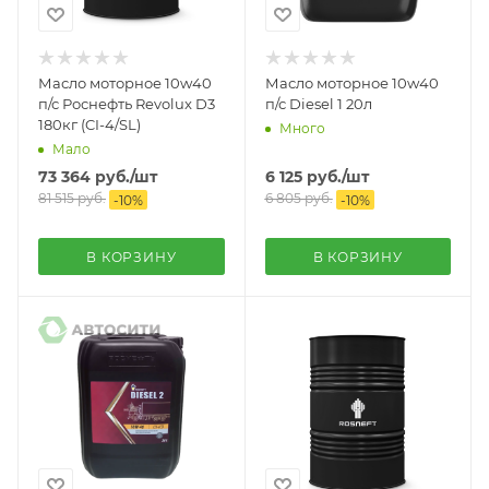
Масло моторное 10w40
Масло моторное 10w40
п/с Роснефть Revolux D3
п/с Diesel 1 20л
180кг (CI-4/SL)
Много
Мало
73 364
руб.
/шт
6 125
руб.
/шт
81 515
руб.
6 805
руб.
-
10
%
-
10
%
В КОРЗИНУ
В КОРЗИНУ