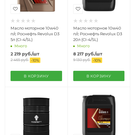
Масло моторное 10w40
Масло моторное 10w40
п/с Роснефть Revolux D3
п/с Роснефть Revolux D3
5л (CI-4/SL)
20л (CI-4/SL)
Много
Много
2 219
руб.
/шт
8 217
руб.
/шт
2 465
руб.
9 130
руб.
-
10
%
-
10
%
В КОРЗИНУ
В КОРЗИНУ