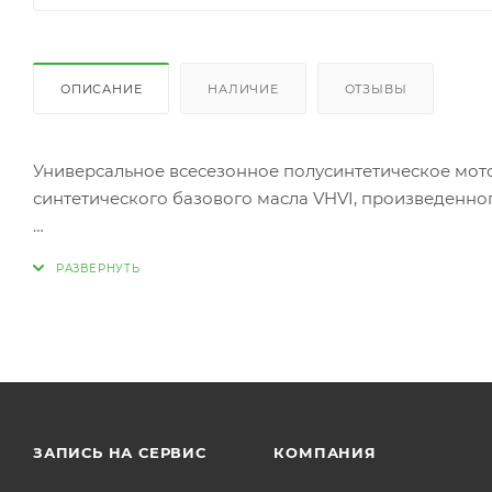
ОПИСАНИЕ
НАЛИЧИЕ
ОТЗЫВЫ
Универсальное всесезонное полусинтетическое мото
синтетического базового масла VHVI, произведенно
Область применения
Предназначено для высокофорсированных автомоби
топлива. Может применяться в дизельных двигател
категории API CD.
ЗАПИСЬ НА СЕРВИС
КОМПАНИЯ