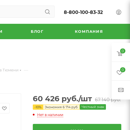
8-800-100-83-32
И
БЛОГ
КОМПАНИЯ
0
—
в Тюмени
0
60 426
руб.
/шт
67 140
руб.
Честный знак
-
10
%
Экономия
6 714
руб.
Нет в наличии