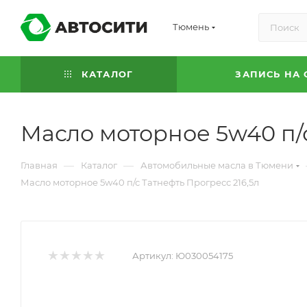
Тюмень
КАТАЛОГ
ЗАПИСЬ НА 
Масло моторное 5w40 п/с
—
—
Главная
Каталог
Автомобильные масла в Тюмени
Масло моторное 5w40 п/с Татнефть Прогресс 216,5л
Артикул:
Ю030054175