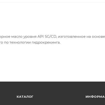
рное масло уровня API SG/CD, изготовленное на основе
го по технологии гидрокрекинга.
льных бензиновых двигателей, включая двигатели с в
ях с умеренным наддувом, требующих применения масел
КАТАЛОГ
ИНФОРМА