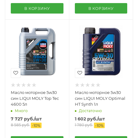
В КОРЗИНУ
В КОРЗИНУ
Масло моторное 5w30
Масло моторное 5w30
син LIQUI MOLY Top Tec
син LIQUI MOLY Optimal
4600 5л
HT Synth 1л
Много
Достаточно
7 727
руб.
/шт
1 602
руб.
/шт
8 585
руб.
1 780
руб.
-
10
%
-
10
%