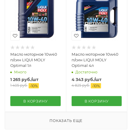
Масло моторное 10w40
Масло моторное 10w40
п/син LIQUI MOLY
п/син LIQUI MOLY
Optimal 1л
Optimal 4л
Много
Достаточно
1 265
руб.
/шт
4 343
руб.
/шт
1 405
руб.
4 825
руб.
-
10
%
-
10
%
В КОРЗИНУ
В КОРЗИНУ
ПОКАЗАТЬ ЕЩЕ